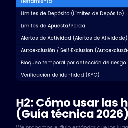
Herramienta
Límites de Depósito (Límites de Depósito)
Límites de Apuesta/Perda
Alertas de Actividad (Alertas de Atividade)
Autoexclusión / Self‑Exclusion (Autoexclusã
Bloqueo temporal por detección de riesgo
Verificación de identidad (KYC)
H2: Cómo usar las 
(Guía técnica 2026
We probamos el flujo estándar que los jug