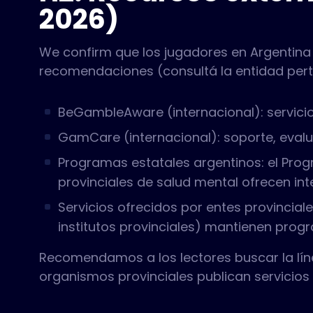
2026)
We confirm que los jugadores en Argentina 
recomendaciones (consultá la entidad pert
BeGambleAware (internacional): servicio
GamCare (internacional): soporte, evalu
Programas estatales argentinos: el Progr
provinciales de salud mental ofrecen int
Servicios ofrecidos por entes provincial
institutos provinciales) mantienen prog
Recomendamos a los lectores buscar la líne
organismos provinciales publican servicios