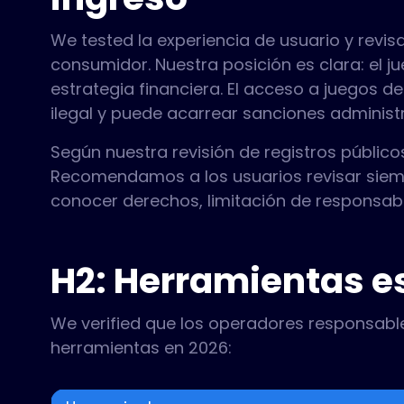
We tested la experiencia de usuario y revi
consumidor. Nuestra posición es clara: el j
estrategia financiera. El acceso a juegos 
ilegal y puede acarrear sanciones administ
Según nuestra revisión de registros públi
Recomendamos a los usuarios revisar siempr
conocer derechos, limitación de responsabil
H2: Herramientas es
We verified que los operadores responsable
herramientas en 2026: