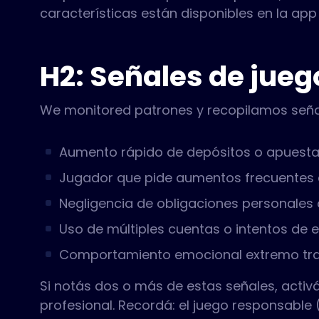
características están disponibles en la app
H2: Señales de jue
We monitored patrones y recopilamos seña
Aumento rápido de depósitos o apuestas
Jugador que pide aumentos frecuentes d
Negligencia de obligaciones personales o
Uso de múltiples cuentas o intentos de e
Comportamiento emocional extremo tras
Si notás dos o más de estas señales, activ
profesional. Recordá: el juego responsable 