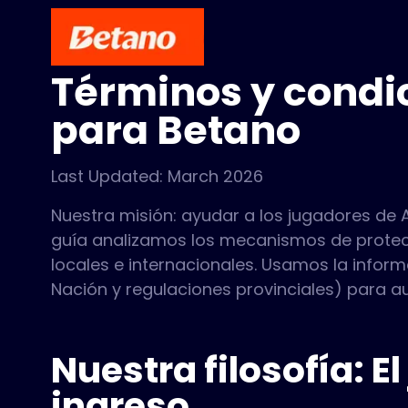
Términos y condi
para Betano
Last Updated: March 2026
Nuestra misión: ayudar a los jugadores de
guía analizamos los mecanismos de protec
locales e internacionales. Usamos la inform
Nación y regulaciones provinciales) para 
Nuestra filosofía: 
ingreso