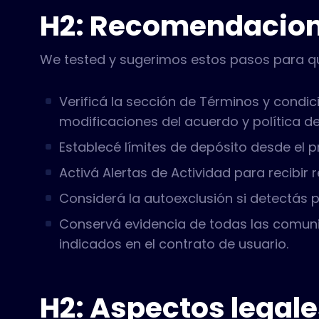
H2: Recomendacione
We tested y sugerimos estos pasos para q
Verificá la sección de Términos y condic
modificaciones del acuerdo y política de 
Establecé límites de depósito desde el 
Activá Alertas de Actividad para recibir 
Considerá la autoexclusión si detectás p
Conservá evidencia de todas las comunic
indicados en el contrato de usuario.
H2: Aspectos legale