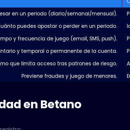
C
resar en un periodo (diario/semanal/mensual).
P
cuánto puedes apostar o perder en un periodo.
I
empo y frecuencia de juego (email, SMS, push).
P
untario y temporal o permanente de la cuenta.
P
rno que limita acceso tras patrones de riesgo.
A
Previene fraudes y juego de menores.
E
idad en Betano
egistro: