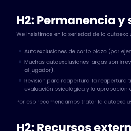
H2: Permanencia y 
We insistimos en la seriedad de la autoexcl
Autoexclusiones de corto plazo (por eje
Muchas autoexclusiones largas son irrev
al jugador).
Revisión para reapertura: la reapertura
evaluación psicológica y la aprobación e
Por eso recomendamos tratar la autoexclus
H2: Recursos exter