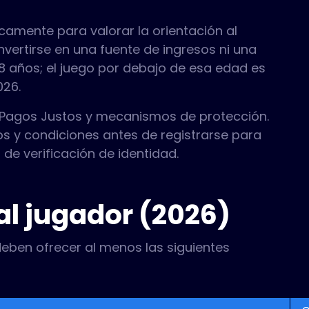
camente para valorar la orientación al
vertirse en una fuente de ingresos ni una
18 años; el juego por debajo de esa edad es
026.
 Pagos Justos y mecanismos de protección.
s y condiciones antes de registrarse para
de verificación de identidad.
al jugador (2026)
deben ofrecer al menos las siguientes