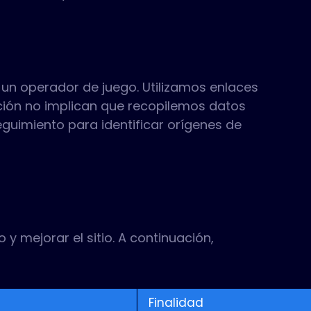
un operador de juego. Utilizamos enlaces
ación no implican que recopilemos datos
guimiento para identificar orígenes de
y mejorar el sitio. A continuación,
Finalidad