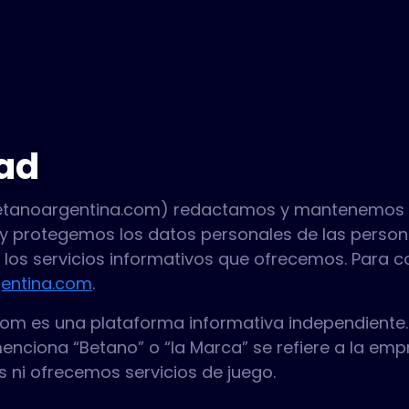
dad
betanoargentina.com) redactamos y mantenemos es
protegemos los datos personales de las persona
y a los servicios informativos que ofrecemos. Para 
entina.com
.
om es una plataforma informativa independiente.
ciona “Betano” o “la Marca” se refiere a la emp
ni ofrecemos servicios de juego.