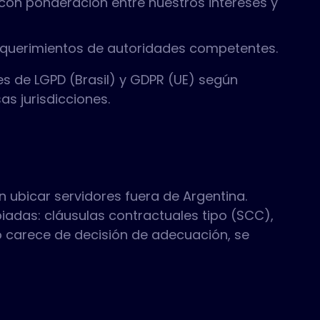
e con ponderación entre nuestros intereses y
requerimientos de autoridades competentes.
es de LGPD (Brasil) y GDPR (UE) según
s jurisdicciones.
n ubicar servidores fuera de Argentina.
iadas: cláusulas contractuales tipo (SCC),
o carece de decisión de adecuación, se