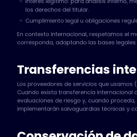
Interés legítimo: para análisis interno,
los derechos del titular.
Cumplimiento legal u obligaciones regul
En contexto internacional, respetamos el m
corresponda, adaptando las bases legales y
Transferencias int
Los proveedores de servicios que usamos (p.
Cuando exista transferencia internacional
evaluaciones de riesgo y, cuando proceda, 
implementarán salvaguardias técnicas y co
Conservación de d