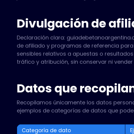
Divulgación de afil
Declaración clara: guiadebetanoargentina.c
de afiliado y programas de referencia para 
sensibles relativos a apuestas o resultado
tráfico y atribución, sin conservar ni vend
Datos que recopil
Recopilamos únicamente los datos personales
ejemplos de categorías de datos que pod
Categoría de dato
E