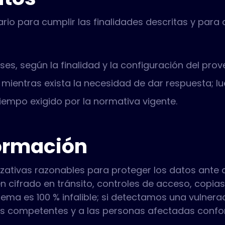
o para cumplir las finalidades descritas y para c
ses, según la finalidad y la configuración del prov
mientras exista la necesidad de dar respuesta; lu
 tiempo exigido por la normativa vigente.
formación
tivas razonables para proteger los datos ante 
n cifrado en tránsito, controles de acceso, copias
tema es 100 % infalible; si detectamos una vulne
ades competentes y a las personas afectadas confo